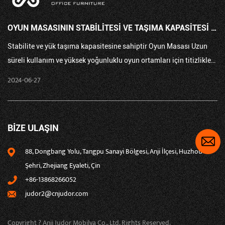
OYUN MASASININ STABILITESI VE TAŞIMA KAPASITESI TITIZLIKLE TEST EDILDI VE DOĞRULANDI MI?
ne sahiptir Oyun Masası Uzun
Rahatlığa ve dayanıklılığa sahiptir PU Oyun Ofis Ko
yoğunluklu oyun ortamları için titizlikle
test edildi ve doğrulandı mı?
g...
2024-06-20
BİZE ULAŞIN
88, Dongbang Yolu, Tangpu Sanayi Bölgesi, Anji İlçesi, Huzhou
Şehri, Zhejiang Eyaleti, Çin
+86-13868266052
judor2@cnjudor.com
Copyright ? Anji Judor Mobilya Co., Ltd. Rights Reserved.