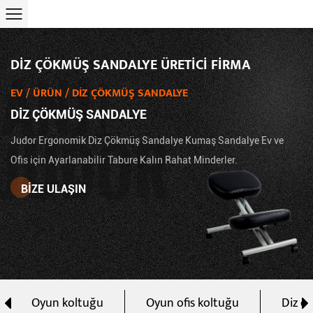
DIZ ÇÖKMÜŞ SANDALYE ÜRETICI FIRMA
ANJI
EV
/
ÜRÜN
/
DIZ ÇÖKMÜŞ SANDALYE
DIZ ÇÖKMÜŞ SANDALYE
JUDOR
Judor Ergonomik Diz Çökmüş Sandalye Kumaş Sandalye Ev ve
Ofis için Ayarlanabilir Tabure Kalın Rahat Minderler.
BIZE ULAŞIN
 koltuğu
Oyun ofis koltuğu
Diz çökmüş sand