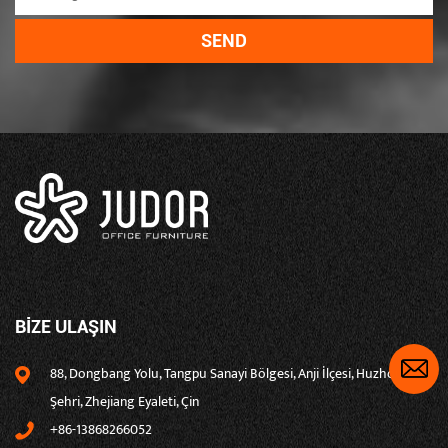
BIZE ULAŞIN
88, Dongbang Yolu, Tangpu Sanayi Bölgesi, Anji İlçesi, Huzhou
Şehri, Zhejiang Eyaleti, Çin
+86-13868266052