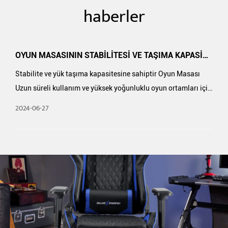
haberler
OYUN MASASININ STABILITESI VE TAŞIMA KAPASITESI TI...
ahiptir Oyun Masası
Rahatlığa ve dayanıklılığa sahiptir PU Oyun Ofis Koltuğu
k yoğunluklu oyun ortamları için
titizlikle test edildi ve doğrulandı mı? 
ve kullanıcı g...
2024-06-20